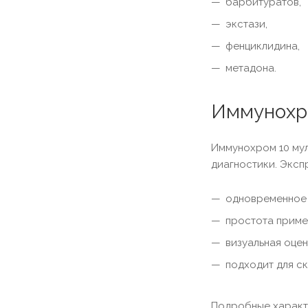
барбитуратов,
экстази,
фенциклидина,
метадона.
Иммунохро
Иммунохром 10 мул
диагностики. Эксп
одновременное 
простота приме
визуальная оцен
подходит для с
Подробные характе