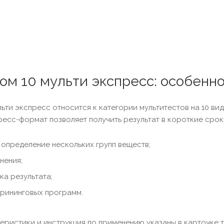
м 10 мульти экспресс: особенн
ьти экспресс относится к категории мультитестов на 10 ви
ресс-формат позволяет получить результат в короткие сро
определение нескольких групп веществ;
нения;
ка результата;
крининговых программ.
ристики и инструкция по применению указаны в карточке то