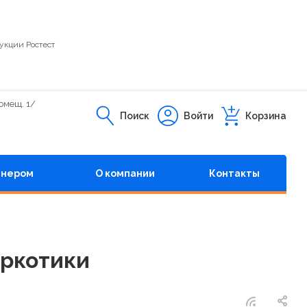
укции Ростест
помещ. 1/
Поиск
Войти
Корзина
тнером
О компании
Контакты
аркотики