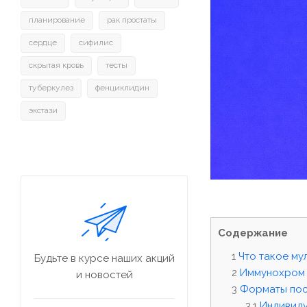
планирование
рак простаты
сердце
сифилис
скрытая кровь
тесты
туберкулез
фенциклидин
экстази
Содержание
Что такое му
Будьте в курсе наших акций
Иммунохром 
и новостей
Форматы пост
Индивиду