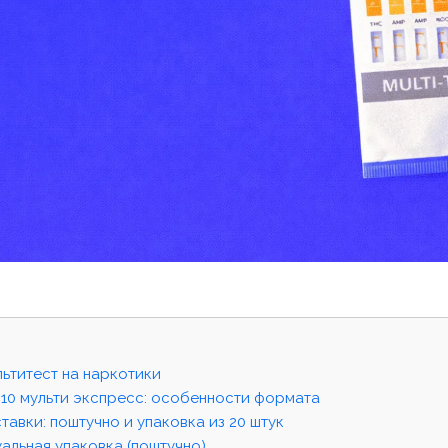
льтитест на наркотики
10 мульти экспресс: особенности формата
авки: поштучно и упаковка из 20 штук
альная упаковка (поштучно)