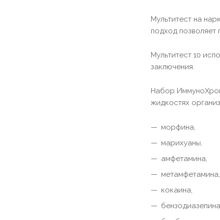
Мультитест на нар
подход позволяет 
Мультитест 10 исп
заключения.
Набор ИммуноХром-
жидкостях органи
морфина,
марихуаны,
амфетамина,
метамфетамина
кокаина,
бензодиазепина