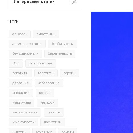
Интересные статьи
138
Теги
алкоголь
амфетамин
антидепрессанты
барбитураты
бензодиазепин
беременность
Вич
гастрит и язва
гепатит B
гепатит C
героин
давление
заболевания
инфекции
кокаин
марихуана
метадон
метамфетамин
морфин
мультитесты
наркотики
никотин
овуляция
опиаты