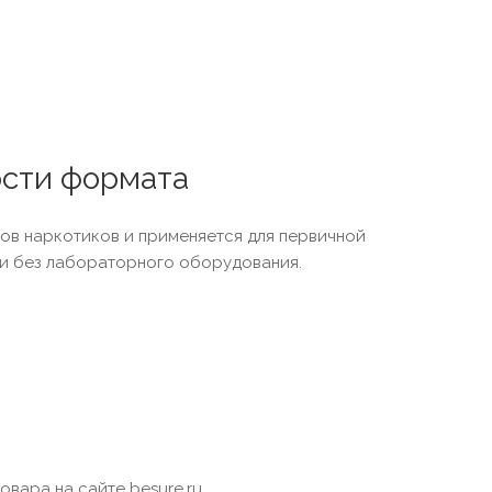
ости формата
дов наркотиков и применяется для первичной
ки без лабораторного оборудования.
вара на сайте besure.ru.