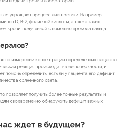
ний и сдачи крови в лабораторию.
ельно упрощают процесс диагностики. Например,
инов D, B12, фолиевой кислоты, а также таких
ием крови, полученной с помощью прокола пальца.
нералов?
ан на измерении концентрации определенных веществ в
мическая реакция происходит на ее поверхности, и
ет помочь определить, есть ли у пациента его дефицит,
личества солнечного света.
то позволяет получить более точные результаты и
людям своевременно обнаружить дефицит важных
 нас ждет в будущем?