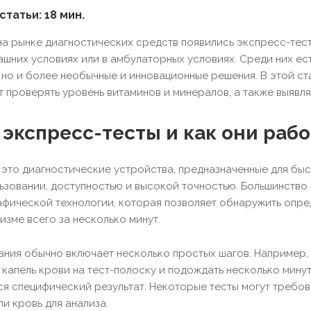
статьи: 18 мин.
на рынке диагностических средств появились экспресс-тес
ашних условиях или в амбулаторных условиях. Среди них ест
 но и более необычные и инновационные решения. В этой с
 проверять уровень витаминов и минералов, а также выявл
 экспресс-тесты и как они раб
это диагностические устройства, предназначенные для быс
ьзовании, доступностью и высокой точностью. Большинство
ической технологии, которая позволяет обнаружить опред
изме всего за несколько минут.
ния обычно включает несколько простых шагов. Например, 
капель крови на тест-полоску и подождать несколько минут.
ся специфический результат. Некоторые тесты могут требова
и кровь для анализа.