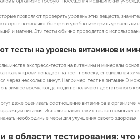
алов в организме требуют посещения медицинских учрежде
оторые позволяют проверять уровень этих веществ, значит
 которые позволяют быстро и удобно измерить уровень витам
льций и магний. Эти тесты обычно проводятся с использован
ют тесты на уровень витаминов и ми
льшинства экспресс-тестов на витамины и минералы основ
 как капля крови попадает на тест-полоску, специальная хи
ся через несколько минут. Например, тест на витамин D мож
о в зимнее время, когда люди не получают достаточного ко
огут даже оценивать соотношение витаминов в организме, ч
оррекции питания. Использование таких тестов помогает 
начать необходимые меры для улучшения своего здоровья.
 в области тестирования: что