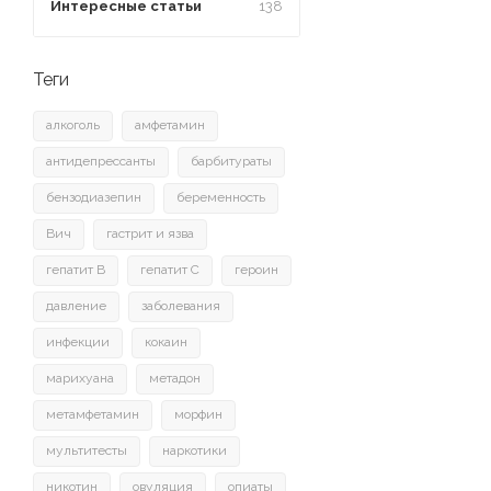
Интересные статьи
138
Теги
алкоголь
амфетамин
антидепрессанты
барбитураты
бензодиазепин
беременность
Вич
гастрит и язва
гепатит B
гепатит C
героин
давление
заболевания
инфекции
кокаин
марихуана
метадон
метамфетамин
морфин
мультитесты
наркотики
никотин
овуляция
опиаты