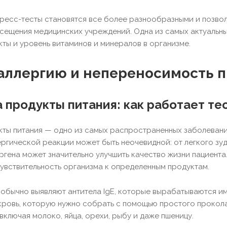
есс-тесты становятся все более разнообразными и позвол
ещения медицинских учреждений. Одна из самых актуальны
кты и уровень витаминов и минералов в организме.
 аллергию и непереносимость 
а продукты питания: как работает те
кты питания — одно из самых распространенных заболевани
ргической реакции может быть неочевидной: от легкого зу
гена может значительно улучшить качество жизни пациента
чувствительность организма к определенным продуктам.
 обычно выявляют антитела IgE, которые вырабатываются им
кровь, которую нужно собрать с помощью простого прокола
включая молоко, яйца, орехи, рыбу и даже пшеницу.