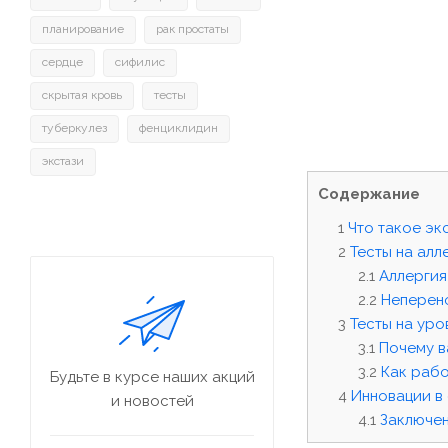
планирование
рак простаты
сердце
сифилис
скрытая кровь
тесты
туберкулез
фенциклидин
экстази
Содержание
Что такое эк
Тесты на ал
Аллергия
Неперено
Тесты на уро
Почему в
Как рабо
Будьте в курсе наших акций
Инновации в 
и новостей
Заключе