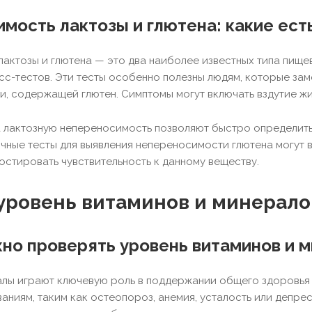
мость лактозы и глютена: какие ест
актозы и глютена — это два наиболее известных типа пищ
с-тестов. Эти тесты особенно полезны людям, которые за
и, содержащей глютен. Симптомы могут включать вздутие жи
 лактозную непереносимость позволяют быстро определить,
ичные тесты для выявления непереносимости глютена могут в
остировать чувствительность к данному веществу.
 уровень витаминов и минерало
но проверять уровень витаминов и 
лы играют ключевую роль в поддержании общего здоровья 
аниям, таким как остеопороз, анемия, усталость или депр