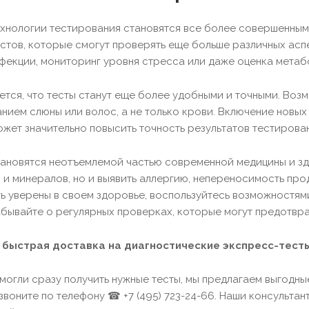
ехнологии тестирования становятся все более совершенны
стов, которые смогут проверять еще больше различных асп
фекции, мониторинг уровня стресса или даже оценка метаб
ется, что тесты станут еще более удобными и точными. Воз
анием слюны или волос, а не только крови. Включение новых 
ожет значительно повысить точность результатов тестировани
ановятся неотъемлемой частью современной медицины и зд
 и минералов, но и выявить аллергию, непереносимость про
ть уверены в своем здоровье, воспользуйтесь возможностя
забывайте о регулярных проверках, которые могут предотвр
 быстрая доставка на диагностические экспресс-тест
 могли сразу получить нужные тесты, мы предлагаем выгодн
звоните по телефону ☎ +7 (495) 723-24-66. Наши консультан