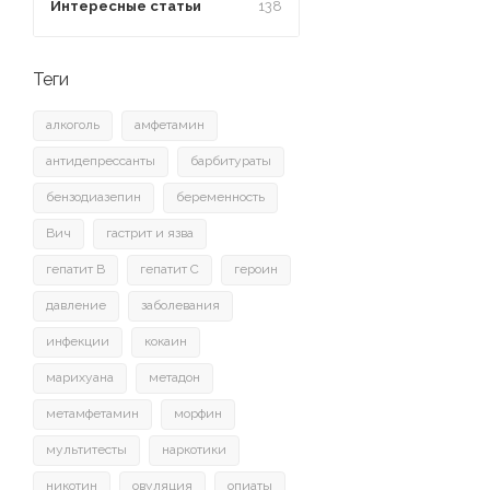
Интересные статьи
138
Теги
алкоголь
амфетамин
антидепрессанты
барбитураты
бензодиазепин
беременность
Вич
гастрит и язва
гепатит B
гепатит C
героин
давление
заболевания
инфекции
кокаин
марихуана
метадон
метамфетамин
морфин
мультитесты
наркотики
никотин
овуляция
опиаты