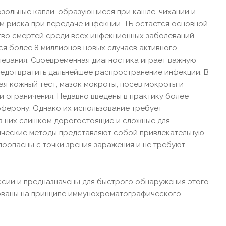
озольные капли, образующиеся при кашле, чихании и
м риска при передаче инфекции. ТБ остается основной
тво смертей среди всех инфекционных заболеваний.
я более 8 миллионов новых случаев активного
олевания. Своевременная диагностика играет важную
предотвратить дальнейшее распространение инфекции. В
ая кожный тест, мазок мокроты, посев мокроты и
и ограничения. Недавно введены в практику более
рферону. Однако их использование требует
з них слишком дорогостоящие и сложные для
гические методы представляют собой привлекательную
алоопасны с точки зрения заражения и не требуют
сии и предназначены для быстрого обнаружения этого
нованы на принципе иммунохроматографического