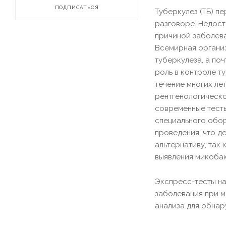
ПОДПИСАТЬСЯ
Туберкулез (ТБ) п
разговоре. Недост
причиной заболева
Всемирная организ
туберкулеза, а по
роль в контроле т
течение многих ле
рентгенологическо
современные тесты
специального обор
проведения, что д
альтернативу, так
выявления микоба
Экспресс-тесты на
заболевания при 
анализа для обнар