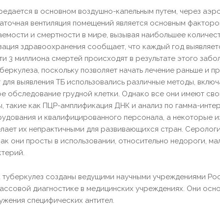
ередается в основном воздушно-капельным путем, через аэр
аточная вентиляция помещений является основным факторо
емости и смертности в мире, вызывая наибольшее количес
ация здравоохранения сообщает, что каждый год выявляетс
чти 3 миллиона смертей происходят в результате этого заб
уберкулеза, поскольку позволяет начать лечение раньше и 
т для выявления ТБ использовались различные методы, включ
е обследование грудной клетки. Однако все они имеют сво
, такие как ПЦР-амплификация ДНК и анализ по гамма-инте
удования и квалифицированного персонала, а некоторые и
елает их непрактичными для развивающихся стран. Сероло
 как они просты в использовании, относительно недороги, м
ктерий.
 туберкулез созданы ведущими научными учреждениями Рос
массовой диагностике в медицинских учреждениях. Они ос
ужения специфических антител.