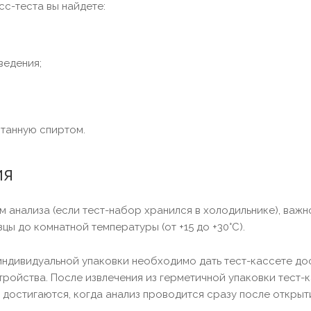
сс-теста вы найдете:
ведения;
итанную спиртом.
ия
 анализа (если тест-набор хранился в холодильнике), важн
цы до комнатной температуры (от +15 до +30°С).
ндивидуальной упаковки необходимо дать тест-кассете дос
тройства. После извлечения из герметичной упаковки тест-
 достигаются, когда анализ проводится сразу после открыт