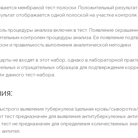
вается мембраной тест-полоски. Положительный результат 
ультат отображается одной полоской на участке контроля.
ль процедуры анализа включен в тест. Появление окрашенно
тельным контролем процедуры анализа. Ее появление подт
ом и правильность выполнения аналитической методики.
арты не входят в этот набор, однако в лабораторной прак
ельных и отрицательных образцов для подтверждения корр
и данного тест-набора.
ия:
быстрого выявления туберкулеза (цельная кровь/сыворотка/п
от тест предназначен для выявления антитуберкулезных анти
 тест не предназначен для определения количественных зна
 антител.