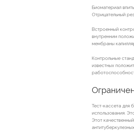
Биоматериал впиты
Отрицательный рез
Встроенный контро
внутренним положи
мембраны капилляр
Контрольные станд
известных положит
работоспособност
Ограничен
Тест-кассета для 
использования. Эт
Этот качественный
антитуберкулезных