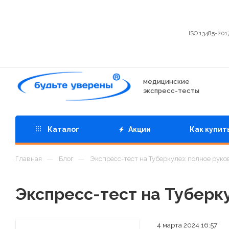
ISO 13485-201
медицинские
экспресс-тесты
Каталог
Акции
Как купит
—
—
Главная
Блог
Экспресс-тест на Туберкулез: полное руко
Экспресс-тест на Туберк
4 марта 2024 16:57