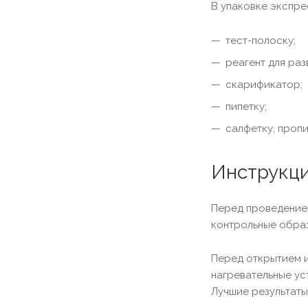
В упаковке экспре
тест-полоску;
реагент для раз
скарификатор;
пипетку;
салфетку, проп
Инструкц
Перед проведением
контрольные образ
Перед открытием и
нагревательные ус
Лучшие результаты