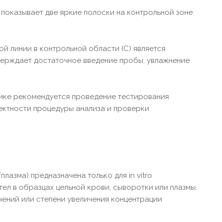
показывает две яркие полоски на контрольной зоне.
й линии в контрольной области (С) является
верждает достаточное введение пробы, увлажнение
тике рекомендуется проведение тестирования
ектности процедуры анализа и проверки
лазма) предназначена только для in vitro
тел в образцах цельной крови, сыворотки или плазмы.
чений или степени увеличения концентрации