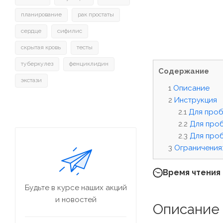
планирование
рак простаты
сердце
сифилис
скрытая кровь
тесты
туберкулез
фенциклидин
Содержание
экстази
Описание
Инструкция
Для проб
Для проб
Для проб
Ограничения
Время чтения 
Будьте в курсе наших акций
и новостей
Описание