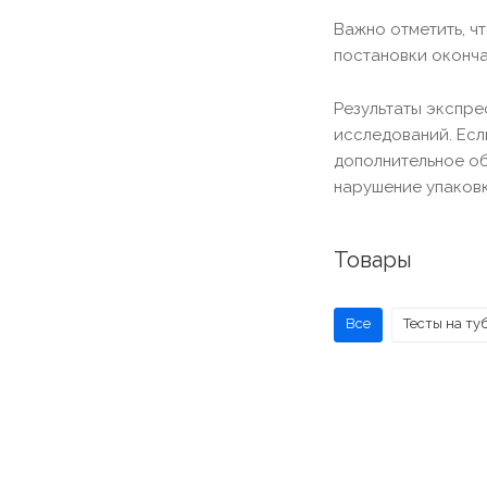
Важно отметить, чт
постановки оконча
Результаты экспре
исследований. Есл
дополнительное об
нарушение упаковк
Товары
Все
Тесты на ту