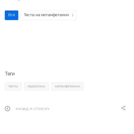
Все
Тесты на метамфетамин
1
Теги
тесты
наркотики
метамфетамин
НАЗАД К СПИСКУ