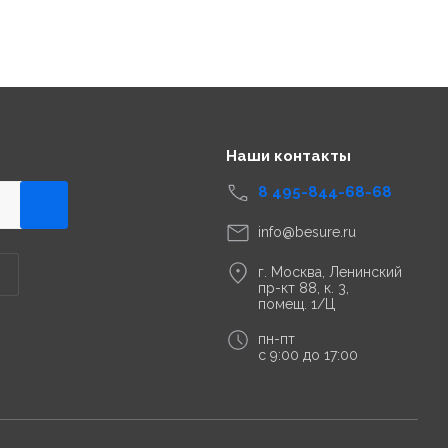
Наши контакты
8 495-844-68-68
info@besure.ru
г. Москва, Ленинский
пр-кт 88, к. 3,
помещ. 1/Ц
пн-пт
с 9:00 до 17:00