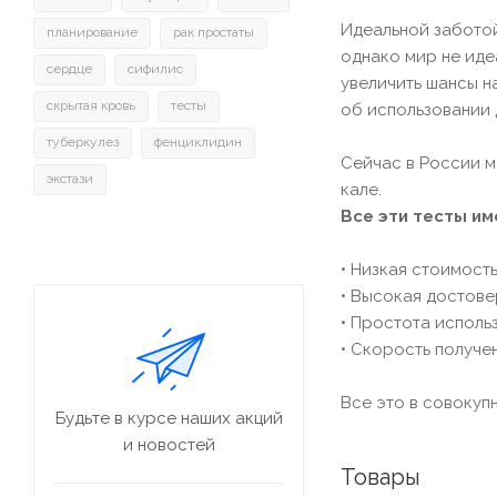
Идеальной заботой
планирование
рак простаты
однако мир не идеа
сердце
сифилис
увеличить шансы н
скрытая кровь
тесты
об использовании 
туберкулез
фенциклидин
Сейчас в России м
экстази
кале.
Все эти тесты и
• Низкая стоимост
• Высокая достов
• Простота исполь
• Скорость получе
Все это в совокуп
Будьте в курсе наших акций
и новостей
Товары