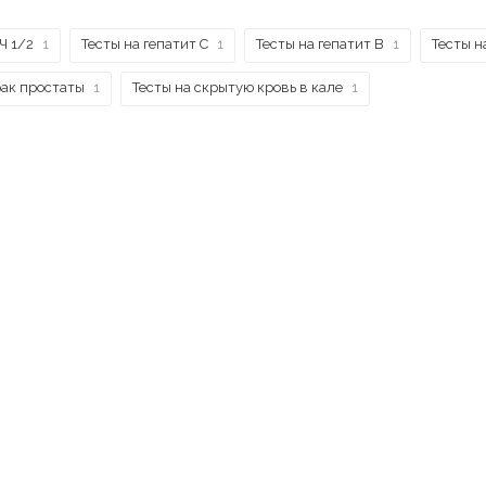
Ч 1/2
1
Тесты на гепатит С
1
Тесты на гепатит B
1
Тесты н
рак простаты
1
Тесты на скрытую кровь в кале
1