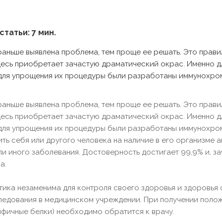
статьи: 7 мин.
 раньше выявлена проблема, тем проще ее решать. Это прав
десь приобретает зачастую драматический окрас. Именно 
 для упрощения их процедуры были разработаны иммунохро
 раньше выявлена проблема, тем проще ее решать. Это прав
десь приобретает зачастую драматический окрас. Именно 
 для упрощения их процедуры были разработаны иммунохро
ть себя или другого человека на наличие в его организме а
ли иного заболевания. Достоверность достигает 99,9% и, 
а.
ика незаменима для контроля своего здоровья и здоровья с
едования в медицинском учреждении. При получении положит
ифичные белки) необходимо обратится к врачу.