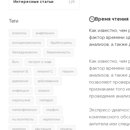
Интересные статьи
138
Время чтения 
Теги
Как известно, чем
алкоголь
амфетамин
фактор времени з
антидепрессанты
барбитураты
анализов, а также
бензодиазепин
беременность
Как известно, чем
Вич
гастрит и язва
фактор времени з
гепатит B
гепатит C
героин
анализов, а также
давление
заболевания
позволяют провери
признаками того и
инфекции
кокаин
проведения анализ
марихуана
метадон
Экспресс-диагност
метамфетамин
морфин
комплексного обсл
мультитесты
наркотики
антитела или спец
никотин
овуляция
опиаты