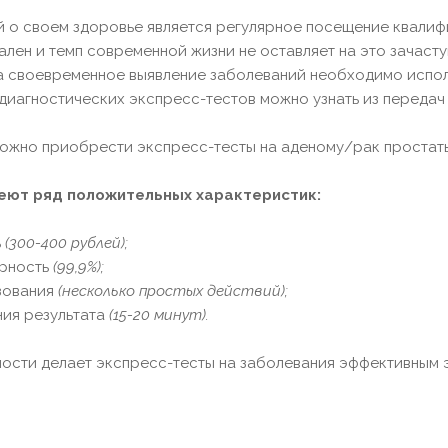
 о своем здоровье является регулярное посещение квалифи
лен и темп современной жизни не оставляет на это зачастую
а своевременное выявление заболеваний необходимо испол
диагностических экспресс-тестов можно узнать из передач 
ожно приобрести экспресс-тесты на аденому/рак простаты,
меют ряд положительных характеристик:
ь
(300-400 рублей);
ерность
(99,9%);
зования
(несколько простых действий);
ния результата
(15-20 минут).
ности делает экспресс-тесты на заболевания эффективным 