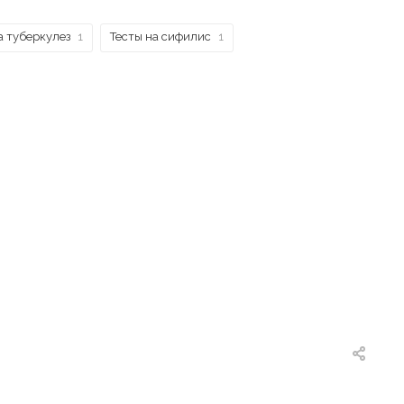
а туберкулез
1
Тесты на сифилис
1